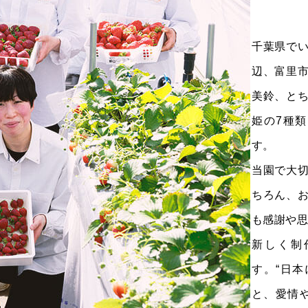
千葉県で
辺、富里
美鈴、と
姫の7種
す。
当園で大
ちろん、
も感謝や
新しく制
す。“日
と、愛情