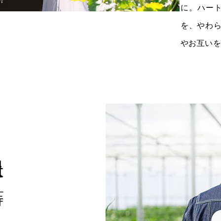
に。ハート
を、やわ
やお互い
こう