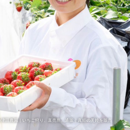
の津田農園｜いちご狩り、直売所、通販｜真紅の美鈴を販売